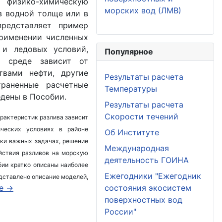
 физико-химическую
морских вод (ЛМВ)
в водной толще или в
представляет пример
применении численных
 и ледовых условий,
Популярное
й среде зависит от
твами нефти, другие
Результаты расчета
траненные расчетные
Температуры
дены в Пособии.
Результаты расчета
Скорости течений
арактеристик разлива зависит
ических условиях в районе
Об Институте
ски важных задачах, решение
Международная
йствия разливов на морскую
деятельность ГОИНА
бии кратко описаны наиболее
Ежегодники "Ежегодник
дставлено описание моделей,
е ->
состояния экосистем
поверхностных вод
России"