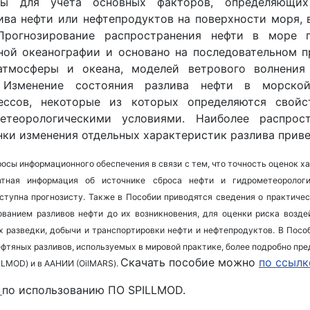
мы для учета основных факторов, определяющих
ва нефти или нефтепродуктов на поверхности моря, 
Прогнозирование распространения нефти в море 
ной океанографии и основано на последовательном 
тмосферы и океана, моделей ветрового волнения
. Изменение состояния разлива нефти в морско
ессов, некоторые из которых определяются свойс
етеорологическими условиями. Наиболее распрос
нки изменения отдельных характеристик разлива приве
сы информационного обеспечения в связи с тем, что точность оценок х
атная информация об источнике сброса нефти и гидрометеоролог
ступна прогнозисту. Также в Пособии приводятся сведения о практиче
ованием разливов нефти до их возникновения, для оценки риска возде
х разведки, добычи и транспортировки нефти и нефтепродуктов. В Посо
фтяных разливов, используемых в мировой практике, более подробно пре
Скачать пособие можно
по ссылк
LLMOD) и в ААНИИ (OilMARS).
по использованию ПО SPILLMOD.