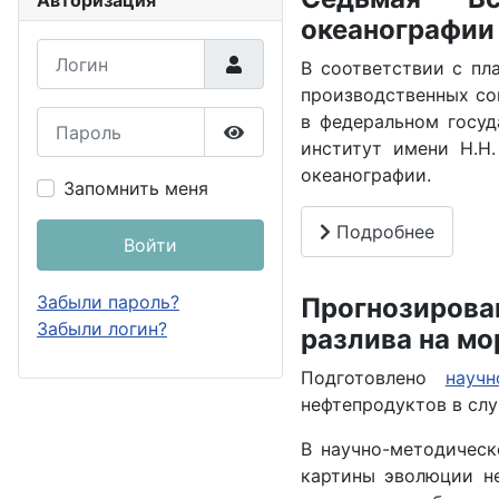
Авторизация
океанографии
Логин
В соответствии с пл
производственных со
Пароль
в федеральном госу
институт имени Н.Н
Показать пароль
океанографии.
Запомнить меня
Подробнее
Войти
Забыли пароль?
Прогнозирова
Забыли логин?
разлива на мо
Подготовлено
науч
нефтепродуктов в слу
В научно-методическ
картины эволюции не