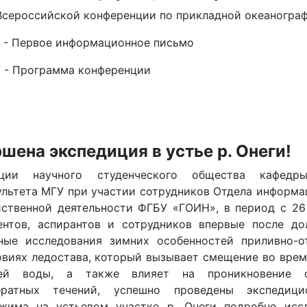
Всероссийской конференции по прикладной океаногра
7 - Первое информационное письмо
7 - Программа конференции
шена экспедиция в устье р. Онеги!
ции научного студенческого общества кафедр
ультета МГУ при участии сотрудников Отдела информа
ственной деятельности ФГБУ «ГОИН», в период с 26
ентов, аспирантов и сотрудников впервые после д
ные исследования зимних особенностей приливно-о
словиях ледостава, который вызывает смещение во вре
ней воды, а также влияет на проникновение 
братных течений, успешно проведены экспедици
ежима на устьевом участке р. Онеги подробно исс