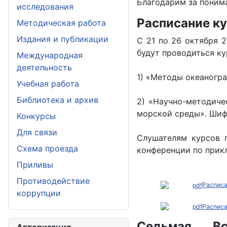
Благодарим за поним
исследования
Расписание ку
Методическая работа
Издания и публикации
С 21 по 26 октября 2
будут проводиться к
Международная
деятельность
1) «Методы океаногра
Учебная работа
Библиотека и архив
2) «Научно-методиче
морской среды». Шифр
Конкурсы
Для связи
Слушателям курсов 
Схема проезда
конференции по прикл
Приливы
Противодействие
Расписа
коррупции
Расписа
Седьмая Вс