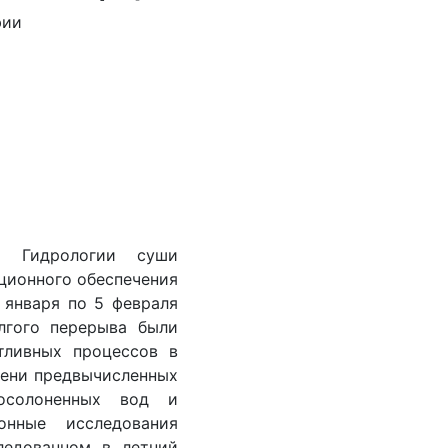
фии
ы Гидрологии суши
ционного обеспечения
 января по 5 февраля
олгого перерыва были
тливных процессов в
мени предвычисленных
осолоненных вод и
онные исследования
ледованном в летний