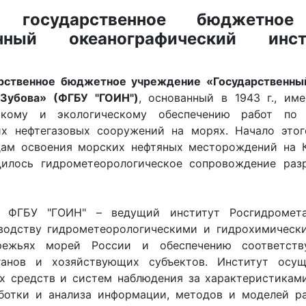
е государственное бюджетное
венный океанографический инс
рственное бюджетное учреждение «Государственны
.Зубова» (ФГБУ "ГОИН")
, основанный в 1943 г., им
ескому и экологическому обеспечению работ по 
их нефтегазовых сооружений на морях. Начало этог
дам освоения морских нефтяных месторождений на К
илось гидрометеорологическое сопровождение раз
 ФГБУ "ГОИН" – ведущий институт Росгидромет
водству гидрометеорологическими и гидрохимическ
режьях морей России и обеспечению соответст
ганов и хозяйствующих субъектов. Институт осу
х средств и систем наблюдения за характеристика
ботки и анализа информации, методов и моделей р