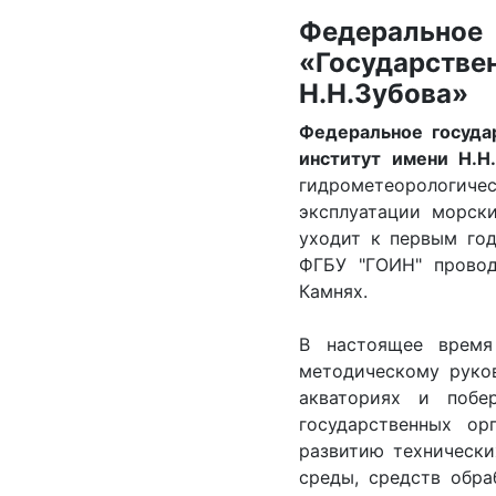
Федерально
«Государст
Н.Н.Зубова»
Федеральное госуда
институт имени Н.Н
гидрометеорологич
эксплуатации морск
уходит к первым го
ФГБУ "ГОИН" провод
Камнях.
В настоящее время
методическому руко
акваториях и побе
государственных ор
развитию технически
среды, средств обра