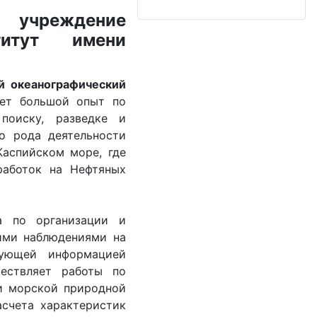
 учреждение
титут имени
й океанографический
еет большой опыт по
поиску, разведке и
о рода деятельности
аспийском море, где
работок на Нефтяных
а по организации и
ими наблюдениями на
вующей информацией
ществляет работы по
ми морской природной
асчета характеристик