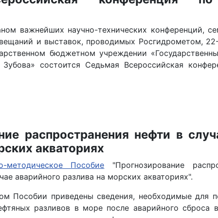
аном важнейших научно-технических конференций, се
вещаний и выставок, проводимых Росгидрометом, 22-
дарственном бюджетном учреждении «Государственны
. Зубова» состоится Седьмая Всероссийская конфер
ние распространения нефти в случ
рских акваториях
но-методическое Пособие
"Прогнозирование распр
чае аварийного разлива на морских акваториях".
ом Пособии приведены сведения, необходимые для 
фтяных разливов в море после аварийного сброса 