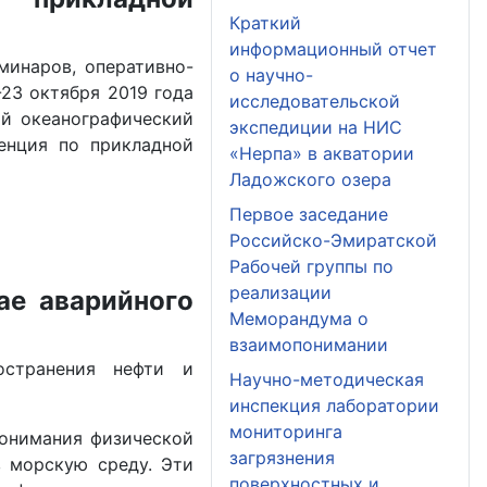
Краткий
информационный отчет
минаров, оперативно-
о научно-
23 октября 2019 года
исследовательской
й океанографический
экспедиции на НИС
енция по прикладной
«Нерпа» в акватории
Ладожского озера
Первое заседание
Российско-Эмиратской
Рабочей группы по
реализации
ае аварийного
Меморандума о
взаимопонимании
остранения нефти и
Научно-методическая
инспекция лаборатории
мониторинга
понимания физической
загрязнения
в морскую среду. Эти
поверхностных и