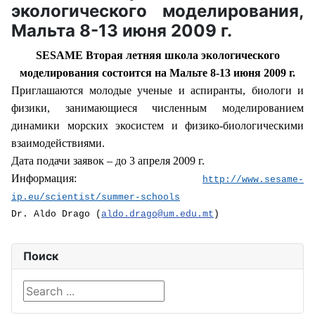
экологического моделирования,
Мальта 8-13 июня 2009 г.
SESAME
Вторая летняя школа экологического
моделирования состоится на Мальте 8-13 июня 2009 г.
Приглашаются молодые ученые и аспиранты, биологи и
физики, занимающиеся численным моделированием
динамики морских экосистем и физико-биологическими
взаимодействиями.
Дата подачи заявок – до 3 апреля 2009 г.
Информация:
http
://
www
.
sesame
-
ip
.
eu
/
scientist
/
summer
-
schools
Dr. Aldo Drago (
aldo.drago@um.edu.mt
)
Поиск
Search ...