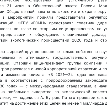
тические исследования для устойчивого разв
шел 21 июня в Общественной палате России. Мод
сии Общественной палаты по экологии и охране окр
е в мероприятии приняли представители регулято
низаций. ФГБУ «ГОИН» представлял советник дире
икеля» во главе со старшим вице-президентом по у
представили к обсуждению специальный доклад
твий экологических происшествий 2020 года и стр
ло широкий круг вопросов: не только собственно науч
иальных и этнических, государственного регули
ации. Старший вице-президент группы компаний 
угров рассказал о новой корпоративной стратегии и п
 и изменения климата. «В 2021—24 годах вся наша
на в соответствие с природоохранным законодате
30 годах — с международными стандартами, а начи
на глобальное лидерство по экологической повест
тик», — поделился А. Бугров. По его предварительн
атит на достижение этих целей не менее 1 миллиарда