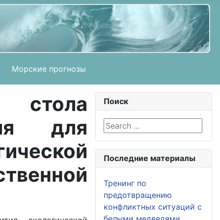
Морские прогнозы
 стола
Поиск
ния для
Search ...
гической
Последние материалы
твенной
Тренинг по
предотвращению
конфликтных ситуаций с
белыми медведями