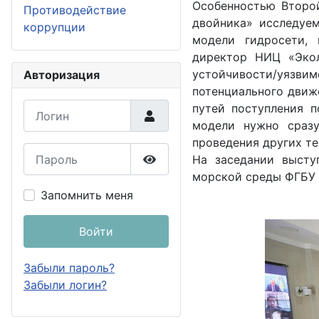
Особенностью Второ
Противодействие
двойника» исследуе
коррупции
модели гидросети,
директор НИЦ «Экол
устойчивости/уязв
Авторизация
потенциального движ
Логин
путей поступления п
модели нужно сраз
проведения других те
Пароль
На заседании высту
Показать пароль
морской среды ФГБУ 
Запомнить меня
Войти
Забыли пароль?
Забыли логин?