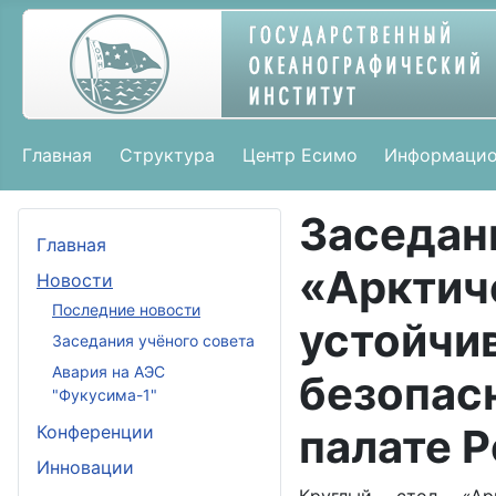
Главная
Структура
Центр Есимо
Информацио
Засед
Главная
«Аркти
Новости
Последние новости
устойчи
Заседания учёного совета
Авария на АЭС
безопа
"Фукусима-1"
палате Р
Конференции
Инновации