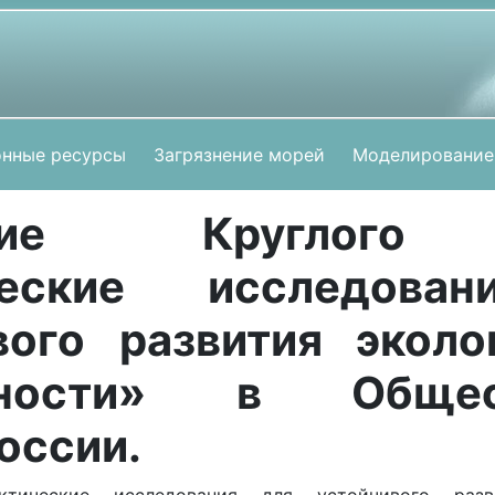
нные ресурсы
Загрязнение морей
Моделирование
ание Круглого
ческие исследова
вого развития эколо
сности» в Общес
оссии.