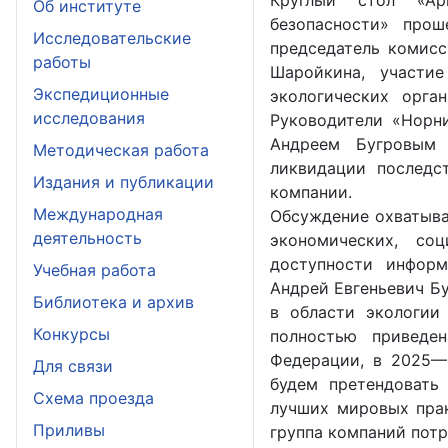
Круглый стол «Арк
Об институте
безопасности» про
Исследовательские
председатель комис
работы
Шаройкина, участи
Экспедиционные
экологических орга
исследования
Руководители «Норн
Андреем Бугровым 
Методическая работа
ликвидации последс
Издания и публикации
компании.
Международная
Обсуждение охватыва
деятельность
экономических, соц
доступности информ
Учебная работа
Андрей Евгеньевич Б
Библиотека и архив
в области экологии
Конкурсы
полностью приведе
Федерации, в 2025—
Для связи
будем претендовать 
Схема проезда
лучших мировых прак
Приливы
группа компаний потр