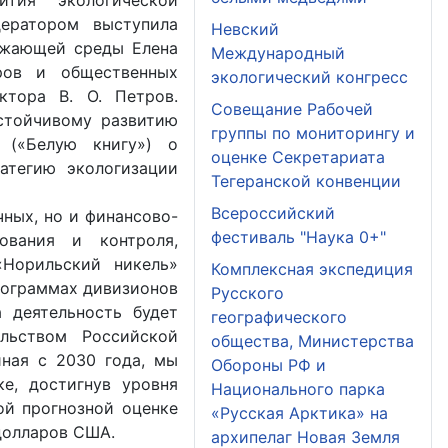
ития экологической
ератором выступила
Невский
ужающей среды Елена
Международный
ров и общественных
экологический конгресс
ктора В. О. Петров.
Совещание Рабочей
стойчивому развитию
группы по мониторингу и
 («Белую книгу») о
оценке Секретариата
атегию экологизации
Тегеранской конвенции
Всероссийский
ных, но и финансово-
фестиваль "Наука 0+"
рования и контроля,
«Норильский никель»
Комплексная экспедиция
рограммах дивизионов
Русского
 деятельность будет
географического
льством Российской
общества, Министерства
ная с 2030 года, мы
Обороны РФ и
ке, достигнув уровня
Национального парка
ой прогнозной оценке
«Русская Арктика» на
 долларов США.
архипелаг Новая Земля