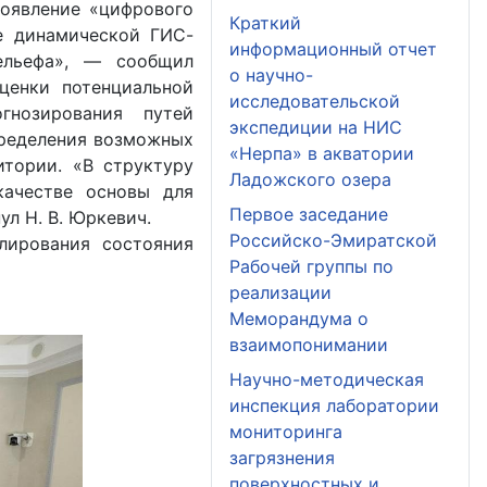
оявление «цифрового
Краткий
е динамической ГИС-
информационный отчет
ельефа», — сообщил
о научно-
ценки потенциальной
исследовательской
гнозирования путей
экспедиции на НИС
пределения возможных
«Нерпа» в акватории
итории. «В структуру
Ладожского озера
ачестве основы для
Первое заседание
л Н. В. Юркевич.
Российско-Эмиратской
лирования состояния
Рабочей группы по
реализации
Меморандума о
взаимопонимании
Научно-методическая
инспекция лаборатории
мониторинга
загрязнения
поверхностных и