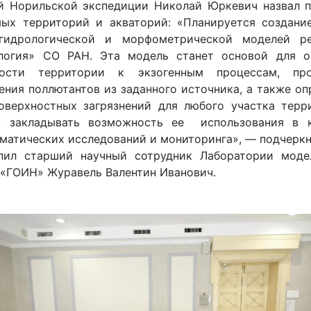
й Норильской экспедиции Николай Юркевич назвал п
мых территорий и акваторий: «Планируется создани
 гидрологической и морфометрической моделей р
огия» СО РАН. Эта модель станет основой для о
имости территории к экзогенным процессам, про
ения поллютантов из заданного источника, а также о
оверхностных загрязнений для любого участка терр
у закладывать возможность ее использования в к
матических исследований и мониторинга», — подчеркну
пил старший научный сотрудник Лаборатории моде
«ГОИН» Журавель Валентин Иванович.