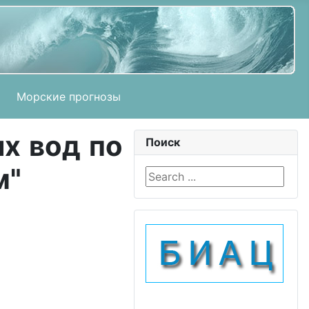
Морские прогнозы
х вод по
Поиск
м"
Search ...